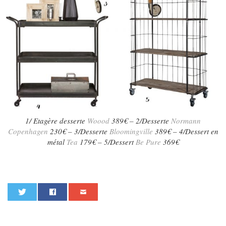
1/ Etagère desserte
Woood
389€ – 2/Desserte
Normann
Copenhagen
230€ – 3/Desserte
Bloomingville
389€ – 4/Dessert en
métal
Tea
179€ – 5/Dessert
Be Pure
369€
0