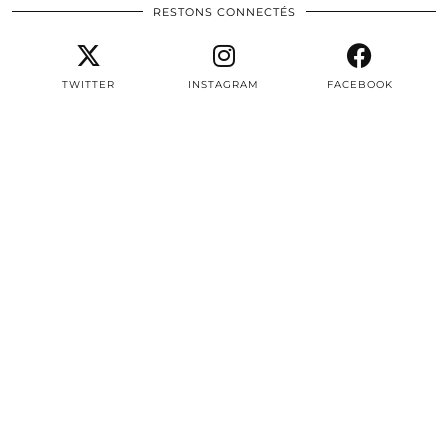
RESTONS CONNECTÉS
TWITTER
INSTAGRAM
FACEBOOK
PINTEREST
EMAIL
TWITTER/X
| 3497
INSTAGRAM
| 22604
FACEBOOK
| 8387
PINTEREST
| 2979