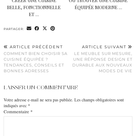
CRÉER UNE CUISINE
OÙ TROUVER UNE CUISINE
BELLE, FONCTIONNELLE
ÉQUIPÉE MODERNE …
ET …
PARTAGER:
ARTICLE PRÉCÉDENT
ARTICLE SUIVANT
COMMENT BIEN CHOISIR SA
LE MEUBLE SUR MESURE,
CUISINE ÉQUIPÉE ?
UNE RÉPONSE DESIGN ET
TENDANCES, CONSEILS ET
DURABLE AUX NOUVEAUX
BONNES ADRESSES
MODES DE VIE
LAISSER UN COMMENTAIRE
Votre adresse e-mail ne sera pas publiée.
Les champs obligatoires sont
indiqués avec
*
Commentaire
*