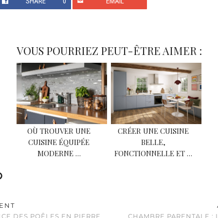
SHARE
0
EMAIL
VOUS POURRIEZ PEUT-ÊTRE AIMER :
OÙ TROUVER UNE
CRÉER UNE CUISINE
CUISINE ÉQUIPÉE
BELLE,
MODERNE …
FONCTIONNELLE ET …
ENT
ENCE DES POÊLES EN PIERRE
CHAMBRE PARENTALE : 