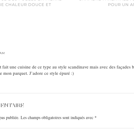
NE CHALEUR DOUCE ET
POUR UN A
 AM
 fait une cuisine de ce type au style scandinave mais avec des façades b
ue mon parquet. J’adore ce style épuré :)
MENTAIRE
pas publiée.
Les champs obligatoires sont indiqués avec
*