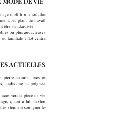
E MODE DE VIE
tage d’offrir une solution
ent, les plans de travail,
it être standardisée.
sobres ou plus audacieuses,
 ou familiale ? îlot central
CES ACTUELLES
, pierre texturée, inox ou
es, tandis que les poignées
ouces vers la pièce de vie,
rage, quant à lui, devient
rés viennent souligner les