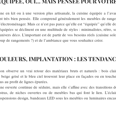
ÉQUIPÉE, OUI… MAIS PENSÉE POUR VOTR
ne en kit ou à une version plus artisanale, la cuisine équipée a l’avan
nt très bien pensée. Elle comprend généralement les meubles de rangem
s l’électroménager. Mais ce n’est pas parce qu’elle est “équipée” qu’elle do
équipées se déclinent en une multitude de styles : minimalistes, rétro, 
nivers déco. L’important est de partir de vos besoins réels (cuisine solo
up de rangements ?) et de l’ambiance que vous souhaitez créer.
OULEURS, IMPLANTATION : LES TENDAN
n observe un vrai retour des matériaux bruts et naturels : bois clair
e beige grisé et le bleu ciel trouvent leur place en façades ou en touch
us au profit de lignes épurées.
ine ouverte continue de séduire, mais elle s’affine avec des transitions d
tras, de niches ouvertes ou de meubles bas qui font le lien. L’éclai
: suspensions design, bandeaux LED sous les meubles ou luminaires encast