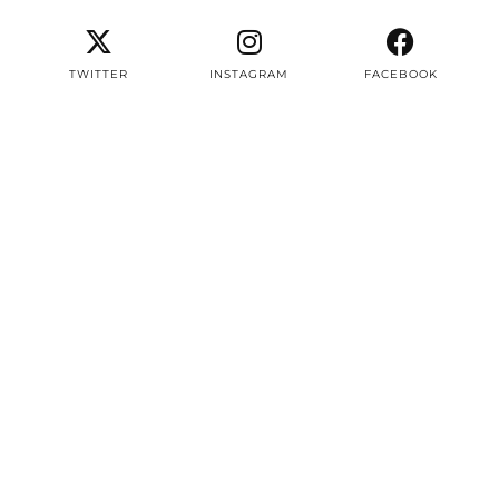
TWITTER
INSTAGRAM
FACEBOOK
PINTEREST
EMAIL
TWITTER/X
| 3497
INSTAGRAM
| 22604
FACEBOOK
| 8387
PINTEREST
| 2979