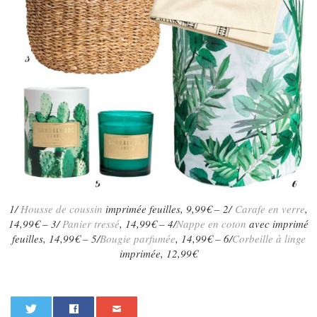
1/
Housse de coussin
imprimée feuilles, 9,99€ – 2/
Carafe en verre
,
14,99€ – 3/
Panier tressé
, 14,99€ – 4/
Nappe en coton
avec imprimé
feuilles, 14,99€ – 5/
Bougie parfumée
, 14,99€ – 6/
Corbeille à linge
imprimée, 12,99€