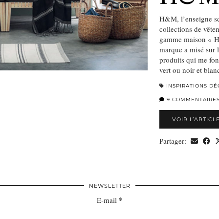
H&M, l’enseigne sc
collections de vête
gamme maison « H&
marque a misé sur l
produits qui me fon
vert ou noir et bla
INSPIRATIONS DÉ
9 COMMENTAIRE
VOIR L’ARTICL
Partager:
NEWSLETTER
*
E-mail