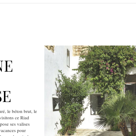
NE
SE
é, le béton brut, le
isitons ce Riad
pose ses valises
 vacances pour