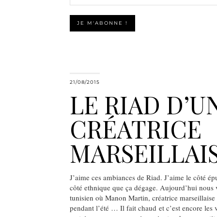
21/08/2015
LE RIAD D’U
CRÉATRICE
MARSEILLAI
J’aime ces ambiances de Riad. J’aime le côté épur
côté ethnique que ça dégage. Aujourd’hui nous v
tunisien où Manon Martin, créatrice marseillaise 
pendant l’été … Il fait chaud et c’est encore les