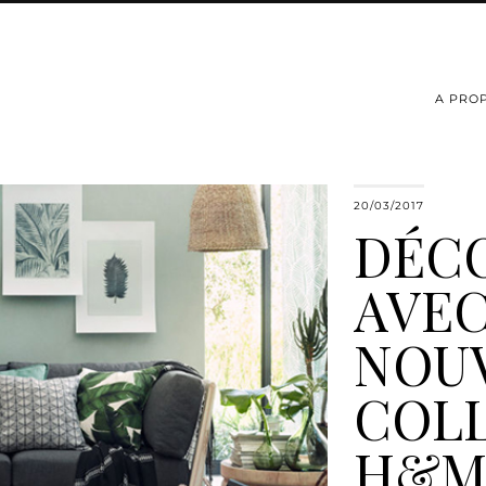
A PRO
20/03/2017
DÉCO
AVEC
NOU
COL
H&M