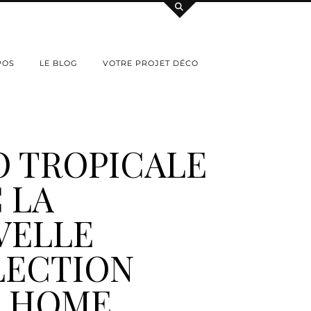
POS
LE BLOG
VOTRE PROJET DÉCO
 TROPICALE
 LA
VELLE
LECTION
 HOME