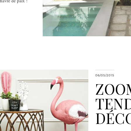
 havre de paix !
06/05/2015
ZOOM
TEND
DÉCO