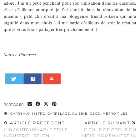
adore. J’ai un petit penchant pour son utilisation dans les cuisines,
c’est d’ailleurs pourquoi je l’ai choisit dans la rénovation de la
mienne ( petit clin d’œil à ma bloggeuse friend sokeen qui m’a
aiguillé dans mon choix ) il me tarde d’ailleurs de voir le résultat
que je vous ferais partager très prochainement ;)
Source Pinterest
0
PARTAGER:
CARREAUX MÉTRO
,
CARRELAGE
,
CUISINE
,
DÉCO
,
METRO TILES
ARTICLE PRÉCÉDENT
ARTICLE SUIVANT
L’INCONTOURNABLE STYLE
LE COUP DE COEUR DU
INDUSTRIEL SELON
MOIS : SOMEWHERE IN