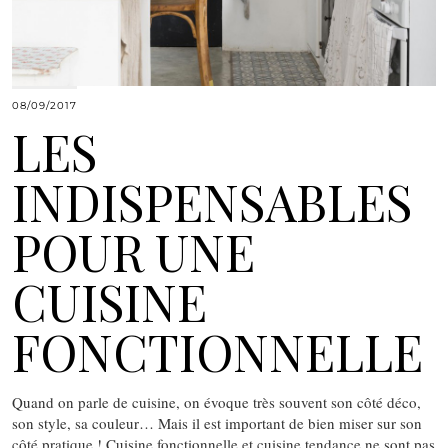
08/09/2017
LES
INDISPENSABLES
POUR UNE
CUISINE
FONCTIONNELLE
Quand on parle de cuisine, on évoque très souvent son côté déco,
son style, sa couleur… Mais il est important de bien miser sur son
côté pratique ! Cuisine fonctionnelle et cuisine tendance ne sont pas