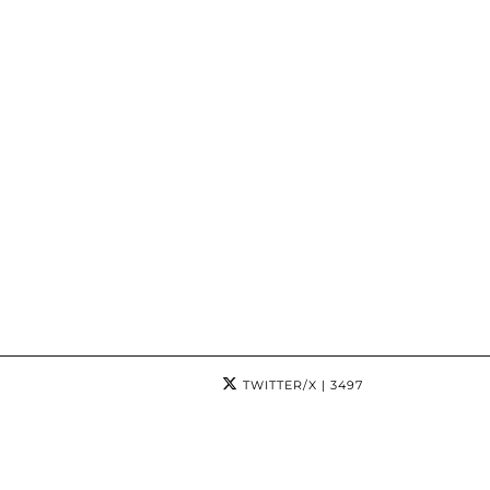
TWITTER/X
| 3497