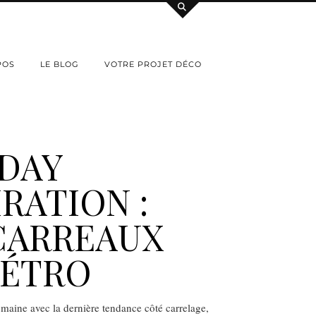
POS
LE BLOG
VOTRE PROJET DÉCO
DAY
IRATION :
CARREAUX
MÉTRO
aine avec la dernière tendance côté carrelage,