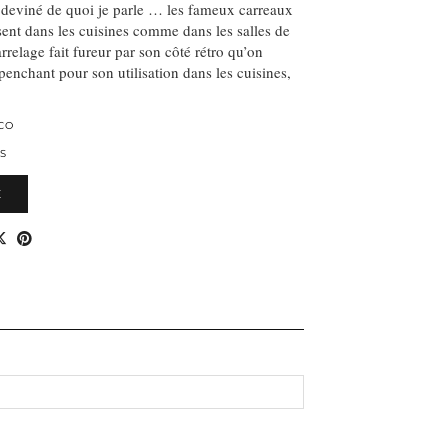
 deviné de quoi je parle … les fameux carreaux
sent dans les cuisines comme dans les salles de
rrelage fait fureur par son côté rétro qu’on
 penchant pour son utilisation dans les cuisines,
CO
S
E