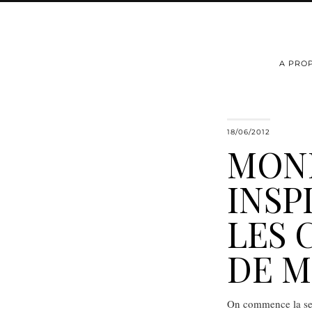
A PRO
18/06/2012
MON
INSP
LES 
DE 
On commence la sem