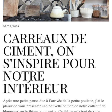
05/09/2014
CARREAUX DE
CIMENT, ON
S’INSPIRE POUR
NOTRE
INTÉRIEUR
Après une petite pause due à l’arrivée de la petite poulette, j’ai le
plaisir de vous présenter une nouvelle édition de notre collectif de
bloggeurs sur le thème « ciment ». Ce thème m’a tout de suite