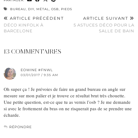
PARTAGER:
BUREAU
,
DIY
,
MÉTAL
,
OSB
,
PIEDS
ARTICLE PRÉCÉDENT
ARTICLE SUIVANT
DÉCO KINFOLK À
5 ASTUCES DÉCO POUR LA
BARCELONE
SALLE DE BAIN
13 COMMENTAIRES
EOWINE #FNWL
03/01/2017 / 9:35 AM
Oh super ça ! Je prévoies de faire un grand bureau en angle sur
mesure sur mon palier et je trouve ce résultat brut très chouette.
Une petite question, est-ce que tu as vernis l’osb ? Je me demande
si avec le frottement du bras on ne risquerait pas de se prendre une
écharde.
RÉPONDRE