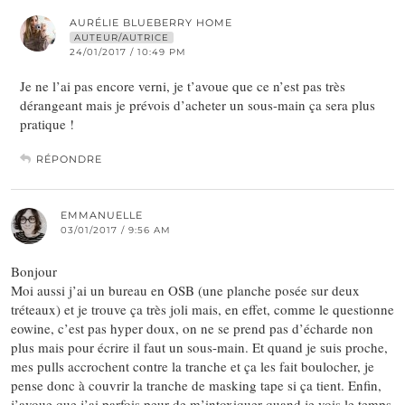
AURÉLIE BLUEBERRY HOME
AUTEUR/AUTRICE
24/01/2017 / 10:49 PM
Je ne l’ai pas encore verni, je t’avoue que ce n’est pas très
dérangeant mais je prévois d’acheter un sous-main ça sera plus
pratique !
RÉPONDRE
EMMANUELLE
03/01/2017 / 9:56 AM
Bonjour
Moi aussi j’ai un bureau en OSB (une planche posée sur deux
tréteaux) et je trouve ça très joli mais, en effet, comme le questionne
eowine, c’est pas hyper doux, on ne se prend pas d’écharde non
plus mais pour écrire il faut un sous-main. Et quand je suis proche,
mes pulls accrochent contre la tranche et ça les fait boulocher, je
pense donc à couvrir la tranche de masking tape si ça tient. Enfin,
j’avoue que j’ai parfois peur de m’intoxiquer quand je vois le temps