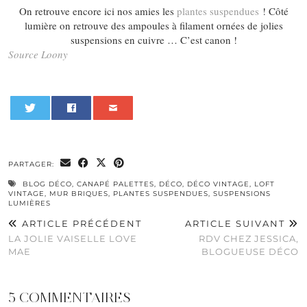
On retrouve encore ici nos amies les
plantes suspendues
! Côté
lumière on retrouve des ampoules à filament ornées de jolies
suspensions en cuivre … C’est canon !
Source Loony
0
PARTAGER:
BLOG DÉCO
,
CANAPÉ PALETTES
,
DÉCO
,
DÉCO VINTAGE
,
LOFT
VINTAGE
,
MUR BRIQUES
,
PLANTES SUSPENDUES
,
SUSPENSIONS
LUMIÈRES
ARTICLE PRÉCÉDENT
ARTICLE SUIVANT
LA JOLIE VAISELLE LOVE
RDV CHEZ JESSICA,
MAE
BLOGUEUSE DÉCO
5 COMMENTAIRES