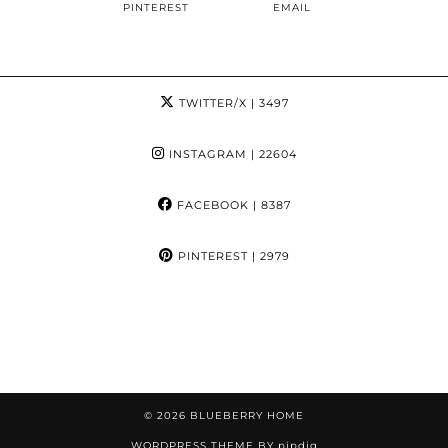
PINTEREST
EMAIL
TWITTER/X
| 3497
INSTAGRAM
| 22604
FACEBOOK
| 8387
PINTEREST
| 2979
© 2026
BLUEBERRY HOME
WORDPRESS THEME BY
pipdig