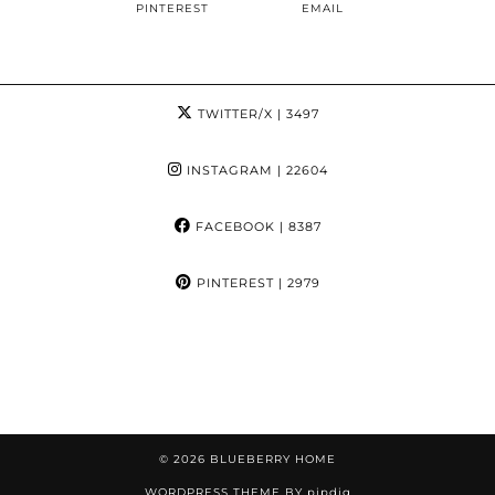
PINTEREST
EMAIL
TWITTER/X
| 3497
INSTAGRAM
| 22604
FACEBOOK
| 8387
PINTEREST
| 2979
© 2026
BLUEBERRY HOME
WORDPRESS THEME BY
pipdig