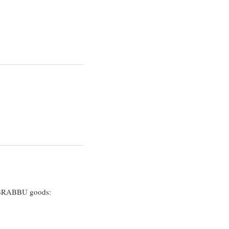
me BRABBU goods: