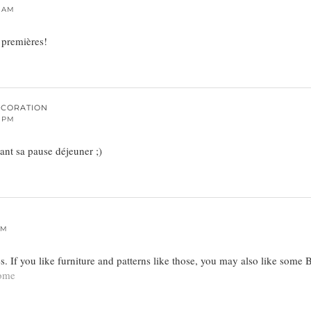
2 AM
 premières!
ÉCORATION
4 PM
ndant sa pause déjeuner ;)
PM
es. If you like furniture and patterns like those, you may also like so
home