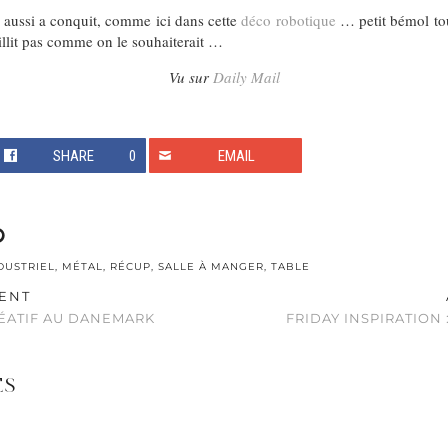
ui aussi a conquit, comme ici dans cette
déco robotique
… petit bémol tou
eillit pas comme on le souhaiterait …
Vu sur
Daily Mail
SHARE
0
EMAIL
DUSTRIEL
,
MÉTAL
,
RÉCUP
,
SALLE À MANGER
,
TABLE
ENT
ÉATIF AU DANEMARK
FRIDAY INSPIRATION
ES