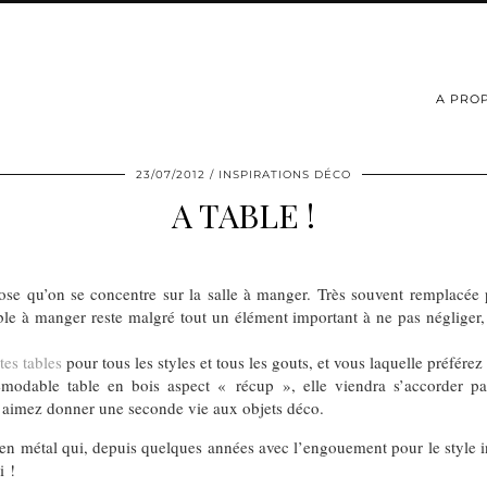
A PRO
23/07/2012
INSPIRATIONS DÉCO
A TABLE !
ose qu’on se concentre sur la salle à manger. Très souvent remplacée 
able à manger reste malgré tout un élément important à ne pas négliger,
tes tables
pour tous les styles et tous les gouts, et vous laquelle préférez
odable table en bois aspect « récup », elle viendra s’accorder par
us aimez donner une seconde vie aux objets déco.
 en métal qui, depuis quelques années avec l’engouement pour le style in
i !