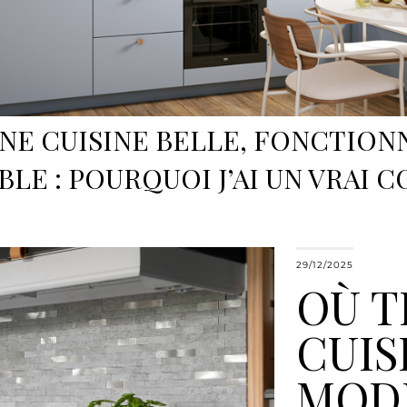
NE CUISINE BELLE, FONCTION
BLE : POURQUOI J’AI UN VRAI C
29/12/2025
OÙ T
CUIS
MOD