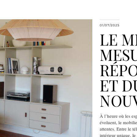
01/07/2025
LE M
MESU
RÉPO
ET D
NOU
À l’heure où les esp
évoluent, le mobili
attentes. Entre le té
intérieur unique, 