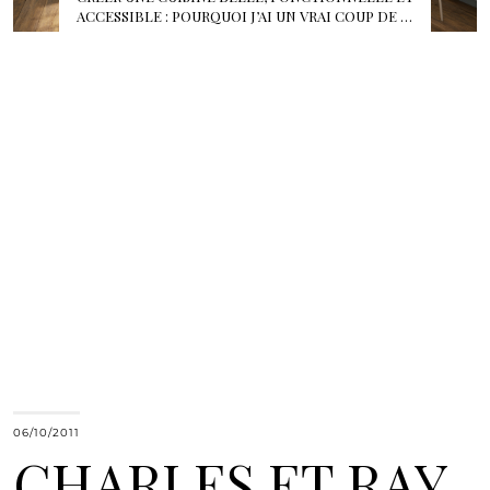
ACCESSIBLE : POURQUOI J’AI UN VRAI COUP DE …
06/10/2011
CHARLES ET RAY