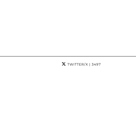
TWITTER/X
| 3497