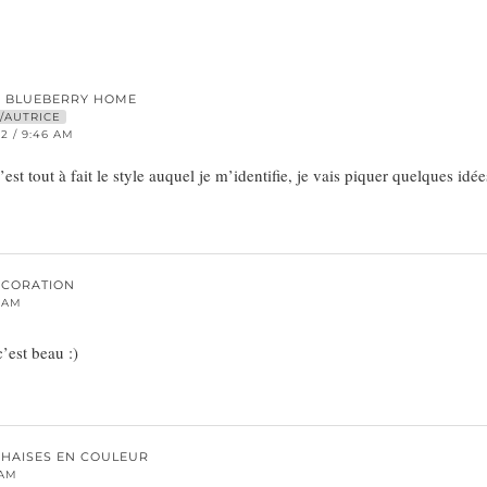
E BLUEBERRY HOME
/AUTRICE
12 / 9:46 AM
’est tout à fait le style auquel je m’identifie, je vais piquer quelques idée
ÉCORATION
4 AM
c’est beau :)
 CHAISES EN COULEUR
 AM