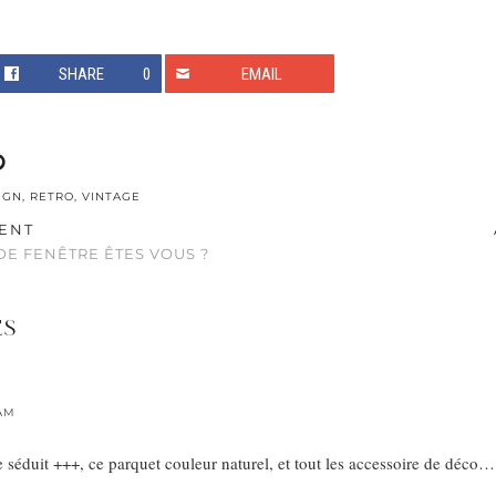
SHARE
0
EMAIL
IGN
,
RETRO
,
VINTAGE
ENT
DE FENÊTRE ÊTES VOUS ?
ES
 AM
 séduit +++, ce parquet couleur naturel, et tout les accessoire de déco…