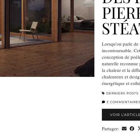
PIER
STÉA
Lorsqu’on parle de 
incontournable. Cett
conception de poêle
naturelle reconnue
la chaleur et la dif
chaleureux et desig
énergétique et es
DERNIERS POSTS
3 COMMENTAIRE
VOIR L’ARTICL
Partager: