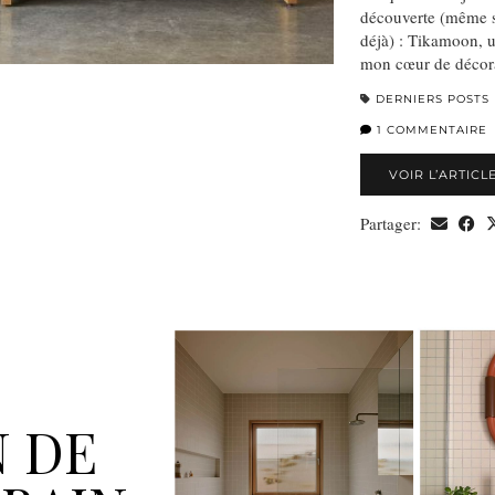
découverte (même si
déjà) : Tikamoon, 
mon cœur de décora
DERNIERS POSTS
1 COMMENTAIRE
VOIR L’ARTICL
Partager:
 DE