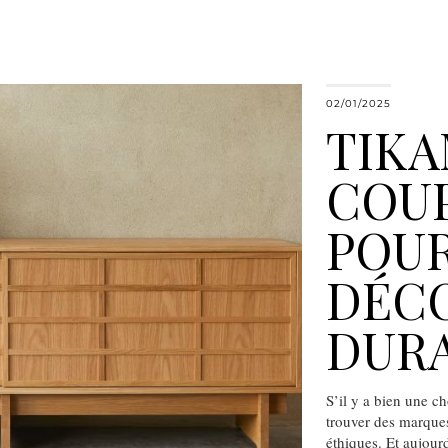
02/01/2025
TIKA
COU
POUR
DÉC
DURA
S’il y a bien une c
trouver des marques 
éthiques. Et aujourd