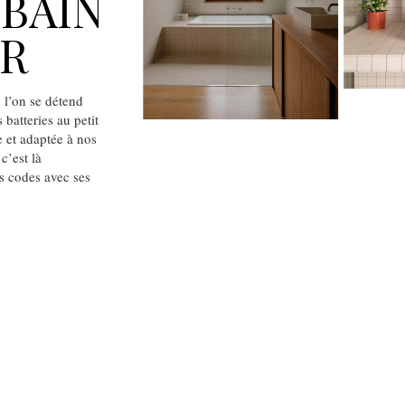
 BAIN
FR
ù l’on se détend
batteries au petit
e et adaptée à nos
 c’est là
es codes avec ses