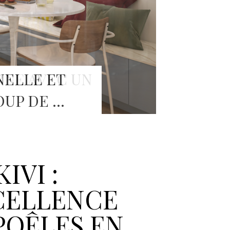
NELLE ET
OUP DE …
IVI :
CELLENCE
POÊLES EN