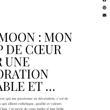
MOON : MON
P DE CŒUR
 UNE
ORATION
BLE ET …
hose qui me passionne en décoration, c’est de
qui allient esthétique, qualité et valeurs
’hui, j’ai envie de vous parler d’une belle