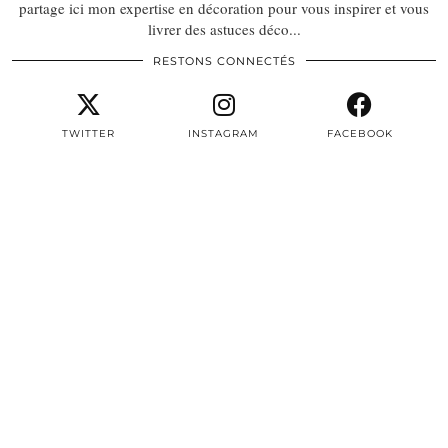
partage ici mon expertise en décoration pour vous inspirer et vous
livrer des astuces déco...
RESTONS CONNECTÉS
TWITTER
INSTAGRAM
FACEBOOK
PINTEREST
EMAIL
TWITTER/X
| 3497
INSTAGRAM
| 22604
FACEBOOK
| 8387