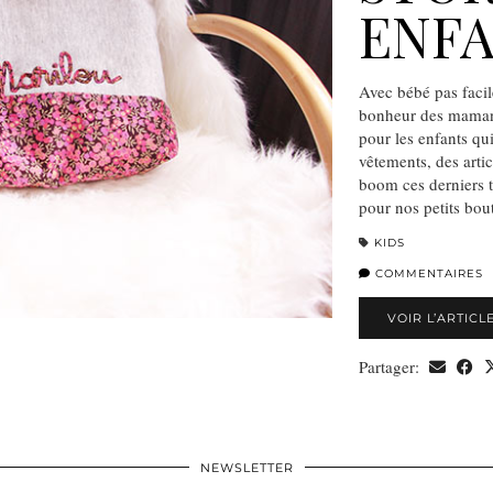
ENF
Avec bébé pas facil
bonheur des mamans
pour les enfants qu
vêtements, des arti
boom ces derniers t
pour nos petits b
KIDS
COMMENTAIRES
VOIR L’ARTICL
Partager:
NEWSLETTER