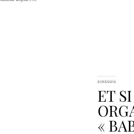
21/03/2012
ET S
ORGA
« BA