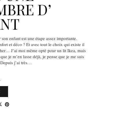
BRE D’
ANT
r son enfant est une étape assez importante.
rt et déco ? Et avec tout le choix qui existe il
ancher… J’ai moi même opté pour un lit Ikea, mais
 que je m’en lasse déjà, je pense que je me suis
 Depuis j’ai très…
S
E