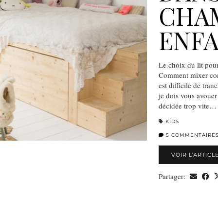
CHAM
ENF
Le choix du lit pou
Comment mixer confo
est difficile de tr
je dois vous avouer
décidée trop vite…
KIDS
5 COMMENTAIRE
VOIR L’ARTICL
Partager: