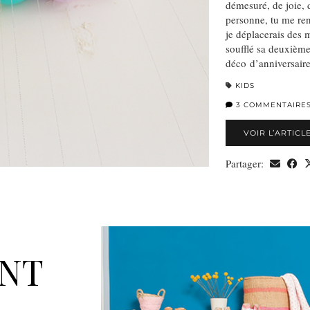
démesuré, de joie, 
personne, tu me ren
je déplacerais des m
soufflé sa deuxième
déco d’anniversai
KIDS
3 COMMENTAIRE
VOIR L’ARTICL
Partager:
ANT