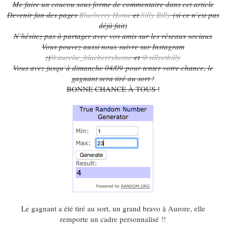
Me faire un coucou sous forme de commentaire dans cet article
Devenir fan des pages
Blueberry Home
et
Silly Billy
(si ce n’est pas
déjà fait)
N’hésitez pas à partager avec vos amis sur les réseaux sociaux
Vous pouvez aussi nous suivre sur Instagram
;)
@aurelie_blueberryhome
et
@sillyetbilly
Vous avez jusqu’à dimanche 04/09 pour tenter votre chance, le
gagnant sera tiré au sort !
BONNE CHANCE À TOUS !
Le gagnant a été tiré au sort, un grand bravo à Aurore, elle
remporte un cadre personnalisé !!