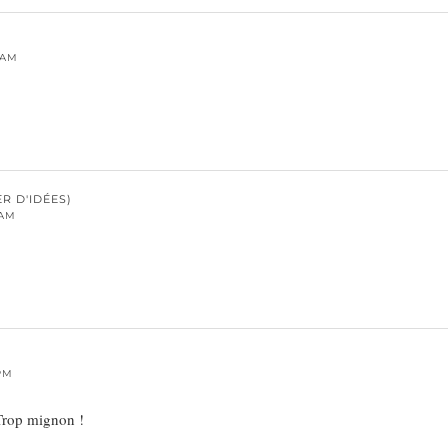
 AM
R D'IDÉES)
 AM
 PM
Trop mignon !