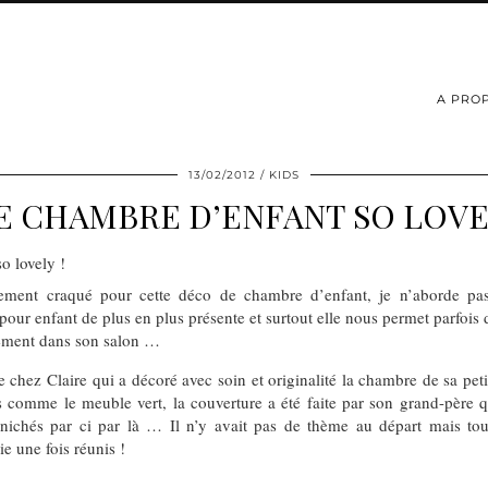
A PRO
13/02/2012
KIDS
E CHAMBRE D’ENFANT SO LOVEL
tement craqué pour cette déco de chambre d’enfant, je n’aborde pas
 pour enfant de plus en plus présente et surtout elle nous permet parfois
rcément dans son salon …
hez Claire qui a décoré avec soin et originalité la chambre de sa petite
 comme le meuble vert, la couverture a été faite par son grand-père qua
énichés par ci par là … Il n’y avait pas de thème au départ mais tou
e une fois réunis !