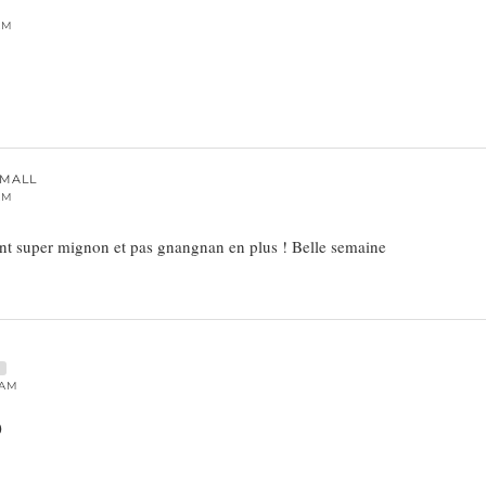
AM
IMALL
AM
ment super mignon et pas gnangnan en plus ! Belle semaine
E
 AM
)