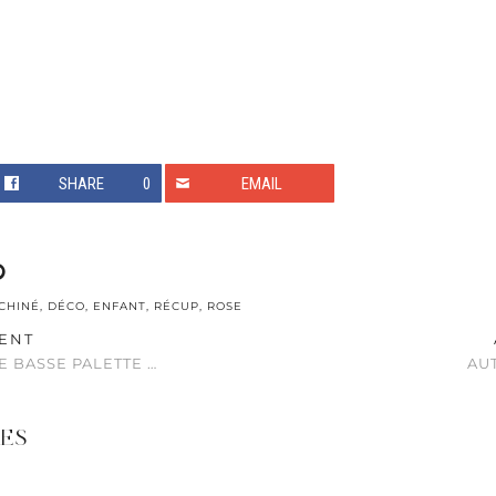
SHARE
0
EMAIL
CHINÉ
,
DÉCO
,
ENFANT
,
RÉCUP
,
ROSE
ENT
BLE BASSE PALETTE …
AU
ES