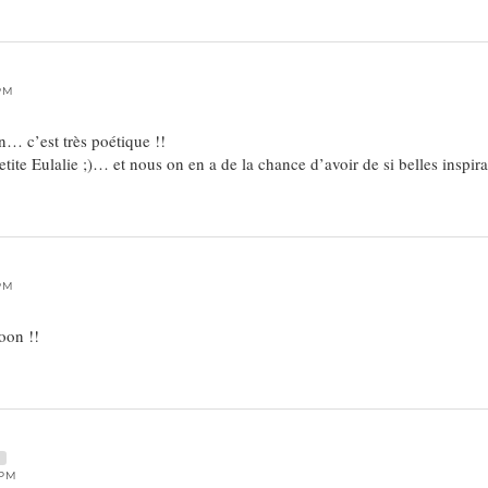
 PM
n… c’est très poétique !!
etite Eulalie ;)… et nous on en a de la chance d’avoir de si belles inspira
 PM
oon !!
E
 PM