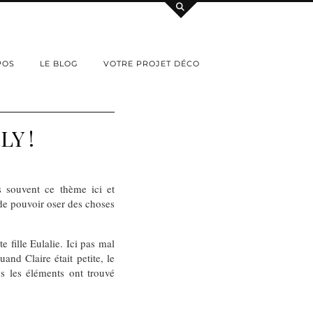
POS
LE BLOG
VOTRE PROJET DÉCO
Y !
 souvent ce thème ici et
 de pouvoir oser des choses
 fille Eulalie. Ici pas mal
nd Claire était petite, le
s les éléments ont trouvé