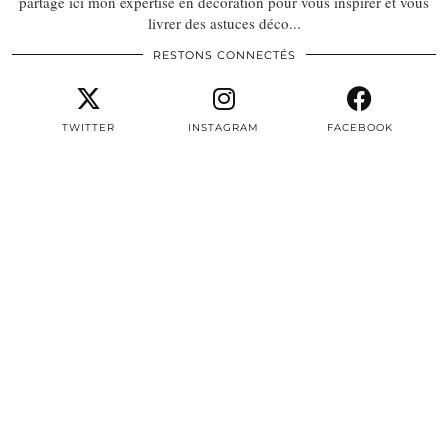
partage ici mon expertise en décoration pour vous inspirer et vous
livrer des astuces déco...
RESTONS CONNECTÉS
TWITTER
INSTAGRAM
FACEBOOK
PINTEREST
EMAIL
TWITTER/X
| 3497
INSTAGRAM
| 22604
FACEBOOK
| 8387
PINTEREST
| 2979