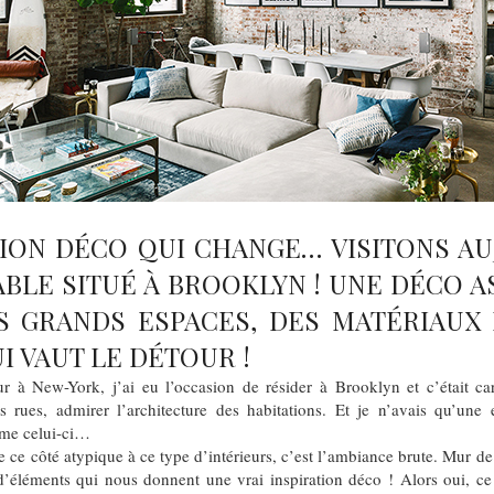
TION DÉCO QUI CHANGE… VISITONS AU
BLE SITUÉ À BROOKLYN ! UNE DÉCO 
 GRANDS ESPACES, DES MATÉRIAUX
I VAUT LE DÉTOUR !
r à New-York, j’ai eu l’occasion de résider à Brooklyn et c’était car
 rues, admirer l’architecture des habitations. Et je n’avais qu’une 
me celui-ci…
e ce côté atypique à ce type d’intérieurs, c’est l’ambiance brute. Mur de 
’éléments qui nous donnent une vrai inspiration déco ! Alors oui, ce 