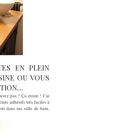
TES EN PLEIN
SINE OU VOUS
UTION…
vez pas ? Ça existe ! J’ai
nts adhésifs très faciles à
ent dans ma salle de bain,