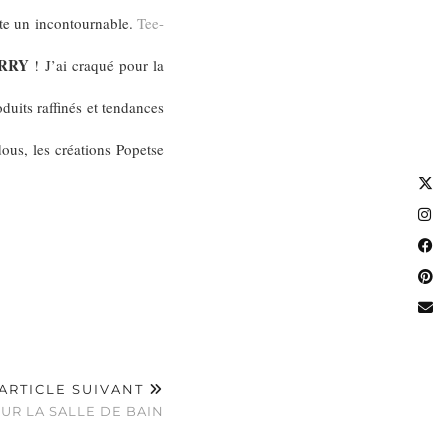
te un incontournable.
Tee-
RRY
! J’ai craqué pour la
uits raffinés et tendances
dous, les créations Popetse
ARTICLE SUIVANT
R LA SALLE DE BAIN