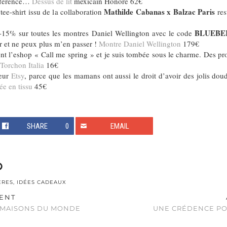
ifférence…
Dessus de lit
mexicain Honoré 62€
Mathilde Cabanas x Balzac Paris
tee-shirt issu de la collaboration
res
BLUEBE
 -15% sur toutes les montres Daniel Wellington avec le code
r et ne peux plus m’en passer !
Montre Daniel Wellington
179€
t l’eshop « Call me spring » et je suis tombée sous le charme. Des prod
Torchon Italia
16€
oeur
Etsy
, parce que les mamans ont aussi le droit d’avoir des jolis dou
e en tissu
45€
SHARE
0
EMAIL
ÈRES
,
IDÉES CADEAUX
ENT
 MAISONS DU MONDE
UNE CRÉDENCE POU