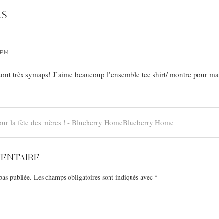
ES
7 PM
 sont très symaps! J’aime beaucoup l’ensemble tee shirt/ montre pour m
our la fête des mères ! - Blueberry HomeBlueberry Home
MENTAIRE
pas publiée.
Les champs obligatoires sont indiqués avec
*