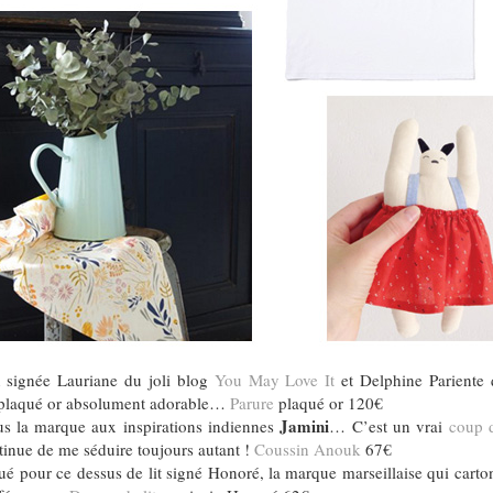
n signée Lauriane du joli blog
You May Love It
et Delphine Pariente 
 plaqué or absolument adorable…
Parure
plaqué or 120€
Jamini
us la marque aux inspirations indiennes
… C’est un vrai
coup 
tinue de me séduire toujours autant !
Coussin Anouk
67€
 pour ce dessus de lit signé Honoré, la marque marseillaise qui cartonn