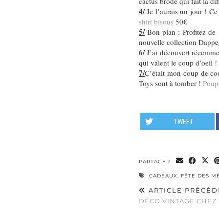
cactus brodé qui fait la d
4/
Je l’aurais un jour ! Ce 
shirt bisous
50€
5/
Bon plan : Profitez de
nouvelle collection Dappe
6/
J’ai découvert récemmen
qui valent le coup d’oeil !
7/
C’était mon coup de c
Toys sont à tomber !
Poupé
TWEET
PARTAGER:
CADEAUX
,
FÊTE DES M
ARTICLE PRÉCÉD
DÉCO VINTAGE CHEZ