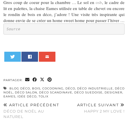
Gros coup de coeur pour la chambre … Le sol en
osb
, le cadre de
lit en palettes, la chaise Eames utilisée en table de chevet ou encore
le rondin de bois en déco, j’adore ! Une visite très inspirante qui
donne envie de se créer un home sweet home pour passer l’hiver …
Source
0
PARTAGER:
BLOG DÉCO
,
BOIS
,
COCOONING
,
DÉCO
,
DÉCO INDUSTRIELLE
,
DÉCO
NOËL
,
DÉCO SALON
,
DÉCO SCANDINAVE
,
DÉCO SUEDOISE
,
DESIGNER
,
EAMES
,
IDÉE DÉCO
,
TOLIX
ARTICLE PRÉCÉDENT
ARTICLE SUIVANT
DÉCO DE NOËL AU
HAPPY 2 MY LOVE !
NATUREL