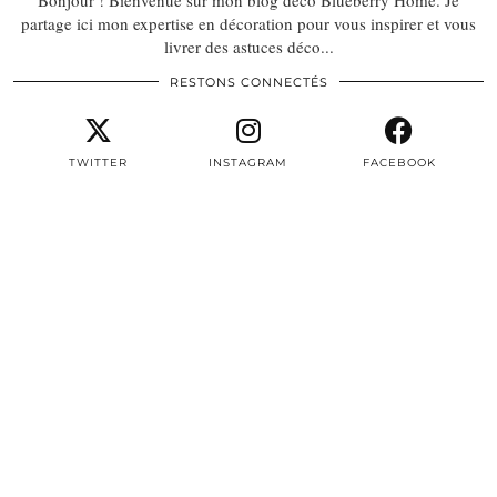
Bonjour ! Bienvenue sur mon blog déco Blueberry Home. Je
partage ici mon expertise en décoration pour vous inspirer et vous
livrer des astuces déco...
RESTONS CONNECTÉS
TWITTER
INSTAGRAM
FACEBOOK
PINTEREST
EMAIL
TWITTER/X
| 3497
INSTAGRAM
| 22604
FACEBOOK
| 8387