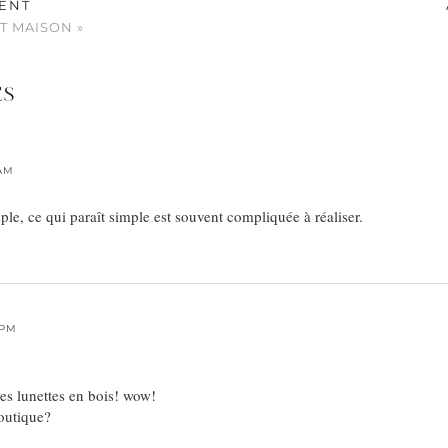
ENT
IT MAISON »
ES
 AM
mple, ce qui paraît simple est souvent compliquée à réaliser.
 PM
es lunettes en bois! wow!
boutique?