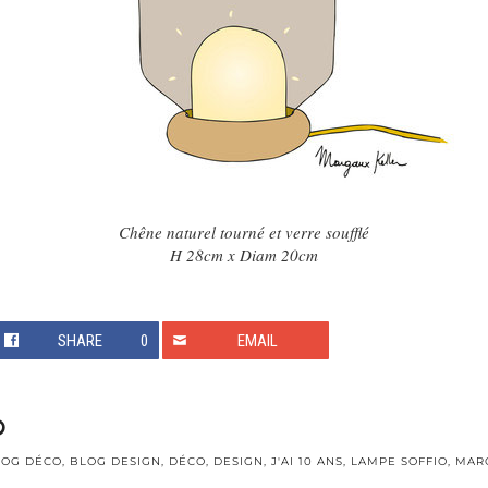
Chêne naturel tourné et verre soufflé
H 28cm x Diam 20cm
SHARE
0
EMAIL
LOG DÉCO
,
BLOG DESIGN
,
DÉCO
,
DESIGN
,
J'AI 10 ANS
,
LAMPE SOFFIO
,
MAR