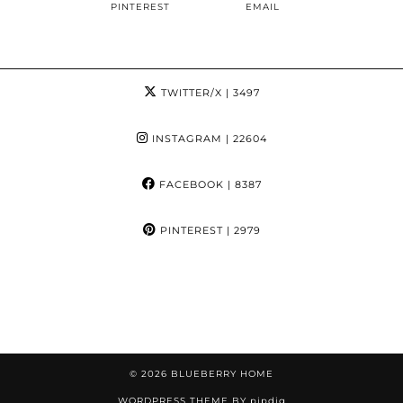
PINTEREST
EMAIL
TWITTER/X
| 3497
INSTAGRAM
| 22604
FACEBOOK
| 8387
PINTEREST
| 2979
© 2026
BLUEBERRY HOME
WORDPRESS THEME BY
pipdig