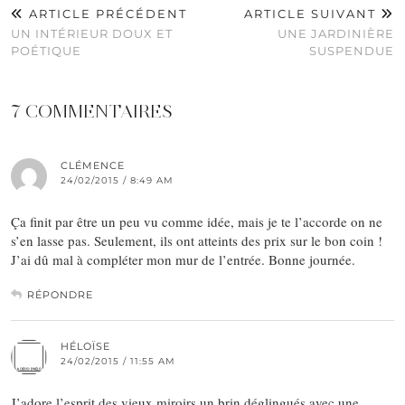
ARTICLE PRÉCÉDENT
ARTICLE SUIVANT
UN INTÉRIEUR DOUX ET
UNE JARDINIÈRE
POÉTIQUE
SUSPENDUE
7 COMMENTAIRES
CLÉMENCE
24/02/2015 / 8:49 AM
Ça finit par être un peu vu comme idée, mais je te l’accorde on ne
s’en lasse pas. Seulement, ils ont atteints des prix sur le bon coin !
J’ai dû mal à compléter mon mur de l’entrée. Bonne journée.
RÉPONDRE
HÉLOÏSE
24/02/2015 / 11:55 AM
J’adore l’esprit des vieux miroirs un brin déglingués avec une