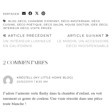
0
PARTAGER:
BLOG DÉCO
,
CHAMBRE D'ENFANT
,
DÉCO AMSTERDAM
,
DÉCO
CUISINE
,
DÉCO POÉTIQUE
,
DÉCO SALON
,
HOUSE DOCTOR
,
IDÉE DÉCO
,
INTÉRIEUR DÉCO
,
VISITE PRIVÉE
ARTICLE PRÉCÉDENT
ARTICLE SUIVANT
UN INTÉRIEUR LUMINEUX
LE MIROIR, UN ACCESSOIRE
EN CALIFORNIE
DÉCO INDISPENSABLE
2 COMMENTAIRES
KRESTELL {MY LITTLE HOME BLOG}
20/02/2015 / 8:30 AM
J’adore l’armoire verte flashy dans la chambre d’enfant, on voit
rarement ce genre de couleur. Une vraie réussite dans une pièce
toute blanche !