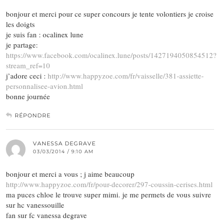
bonjour et merci pour ce super concours je tente volontiers je croise
les doigts
je suis fan : ocalinex lune
je partage:
https://www.facebook.com/ocalinex.lune/posts/1427194050854512?
stream_ref=10
j’adore ceci :
http://www.happyzoe.com/fr/vaisselle/381-assiette-
personnalisee-avion.html
bonne journée
RÉPONDRE
VANESSA DEGRAVE
03/03/2014 / 9:10 AM
bonjour et merci a vous ; j aime beaucoup
http://www.happyzoe.com/fr/pour-decorer/297-coussin-cerises.html
ma puces chloe le trouve super mimi. je me permets de vous suivre
sur hc vanessouille
fan sur fc vanessa degrave