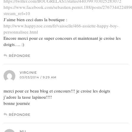
https://twitter.com/BOUGRELAS1/status/440399703025283072
https://www.facebook.com/sebastien.perret.188/posts/276734422489
stream_ref=10
J’aime bien ceci dans la boutique :
http://www.happyzoe.com/fr/vaisselle/466-assiette-happy-boy-
personnalisee.html
Encore merci pour ce super concours et maintenant je croise les
doigts…. :)
RÉPONDRE
VIRGINIE
03/03/2014 / 9:29 AM
merci pour ce beau blog et concours!!! je croise les doigts
j’adore la tasse lapinou!!!!
bonne journée
RÉPONDRE
MU