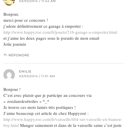
03/03/2014 / 11:42 AM
Bonjour,
merci pour ce concours !
j’adore définitivement ce garage à emporter :
http://www.happyzoe.com/fr/jouets/216-garage-a-emporter.html
et j’aime les deux pages sous le pseudo de mon email
Jolie journée
RÉPONDRE
EMILIE
03/03/2014 / 11:51 AM
Bonjour !
C’est avec plaisir que je participe au coucours via
« zoedanslesétoiles » ^_^
Je trouve ces mots lainés très poétiques !
J’aime beaucoup cet article de chez Happyzoé :
http://www.happyzoe.com/fr/vaisselle/404-set-vaisselle-en-bamou-
boy.html
Manger sainement et dans de la vaisselle saine c’est juste