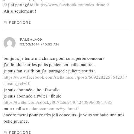
et j’ai partagé ici
https://www.facebook.com/alex.drine.9
Ah si seulement !
RÉPONDRE
FALBALA09
03/03/2014 / 10:52 AM
bonjour, je tente ma chance pour ce superbe concours.
j’ai fondue sur les petits paniers en paille naturel.
je suis fan sur fb ou j’ai partagée : juliette souris :
https://www.facebook.com/stella.nice.7/posts/509228225854233?
stream_ref=10
je suis abonnée a hc : fasoulle
je suis abonnée a twiter : fibule
https://twitter.com/coocky80/status/440424089660841985
mon mail =
madameconcours@yahoo.fr
encore merci pour ce très joli concours, je vous souhaite une très
belle journée.
RÉPONDRE