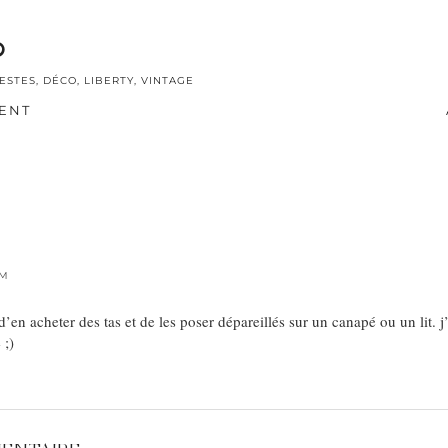
ESTES
,
DÉCO
,
LIBERTY
,
VINTAGE
ENT
PM
d’en acheter des tas et de les poser dépareillés sur un canapé ou un lit.
 ;)