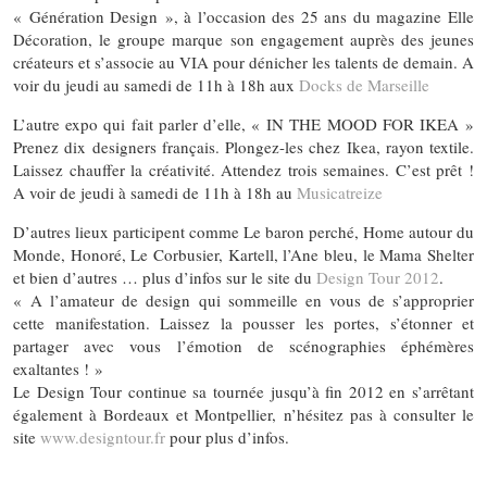
« Génération Design », à l’occasion des 25 ans du magazine Elle
Décoration, le groupe marque son engagement auprès des jeunes
créateurs et s’associe au VIA pour dénicher les talents de demain. A
voir du jeudi au samedi de 11h à 18h aux
Docks de Marseille
L’autre expo qui fait parler d’elle, « IN THE MOOD FOR IKEA »
Prenez dix designers français. Plongez-les chez Ikea, rayon textile.
Laissez chauffer la créativité. Attendez trois semaines. C’est prêt !
A voir de jeudi à samedi de 11h à 18h au
Musicatreize
D’autres lieux participent comme Le baron perché, Home autour du
Monde, Honoré, Le Corbusier, Kartell, l’Ane bleu, le Mama Shelter
et bien d’autres … plus d’infos sur le site du
Design Tour 2012
.
« A l’amateur de design qui sommeille en vous de s’approprier
cette manifestation. Laissez la pousser les portes, s’étonner et
partager avec vous l’émotion de scénographies éphémères
exaltantes ! »
Le Design Tour continue sa tournée jusqu’à fin 2012 en s’arrêtant
également à Bordeaux et Montpellier, n’hésitez pas à consulter le
site
www.designtour.fr
pour plus d’infos.