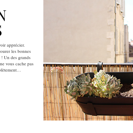
N
S
oir apprécier.
avourer les bonnes
s ! Un des grands
e ne vous cache pas
mplètement…