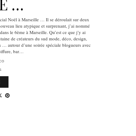
É …
ial Noël à Marseille … Il se déroulait sur deux
nouveau lieu atypique et surprenant, j’ai nommé
dans le 6ème à Marseille. Qu’est ce que j’y ai
ntaine de créateurs du sud mode, déco, design,
nts … autour d’une soirée spéciale blogueurs avec
oiffure, bar…
CO
S
E