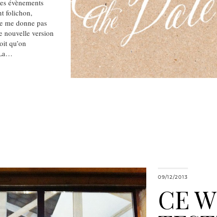
des évènements
t folichon,
 ne me donne pas
e nouvelle version
oit qu’on
 La…
09/12/2013
CE W