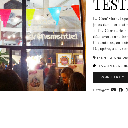
TEST
Le Crea’Market spéc
jours dans un tout 
« The Carroserie » 
découvert : une tre
illustrations, enfa
DJ, apéro, atelier c
INSPIRATIONS DÉ
11 COMMENTAIRE
VOIR L’ARTICL
Partager: