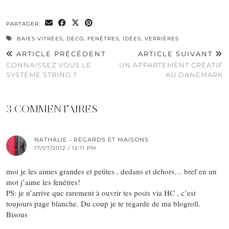
0
PARTAGER:
BAIES VITRÉES
,
DÉCO
,
FENÊTRES
,
IDÉES
,
VERRIÈRES
ARTICLE PRÉCÉDENT
ARTICLE SUIVANT
CONNAISSEZ VOUS LE
UN APPARTEMENT CRÉATIF
SYSTÈME STRING ?
AU DANEMARK
3 COMMENTAIRES
NATHALIE - REGARDS ET MAISONS
17/07/2012 / 12:11 PM
moi je les aimes grandes et petites , dedans et dehors… bref en un
mot j’aime les fenêtres!
PS: je n’arrive que rarement à ouvrir tes posts via HC , c’est
toujours page blanche. Du coup je te regarde de ma blogroll.
Bisous