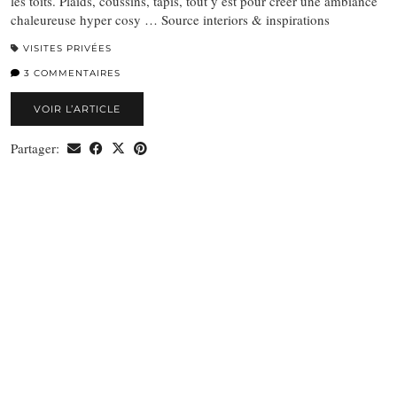
les toits. Plaids, coussins, tapis, tout y est pour créer une ambiance
chaleureuse hyper cosy … Source interiors & inspirations
VISITES PRIVÉES
3 COMMENTAIRES
VOIR L’ARTICLE
Partager: