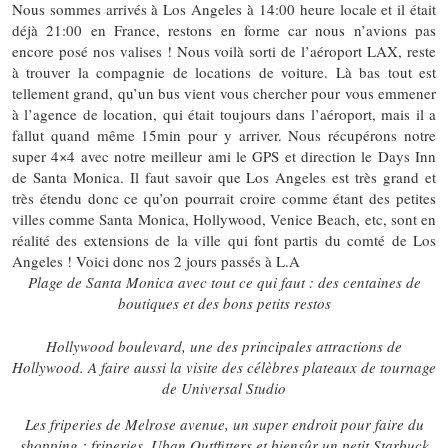
Nous sommes arrivés à Los Angeles à 14:00 heure locale et il était
déjà 21:00 en France, restons en forme car nous n’avions pas
encore posé nos valises ! Nous voilà sorti de l’aéroport LAX, reste
à trouver la compagnie de locations de voiture. Là bas tout est
tellement grand, qu’un bus vient vous chercher pour vous emmener
à l’agence de location, qui était toujours dans l’aéroport, mais il a
fallut quand même 15min pour y arriver. Nous récupérons notre
super 4×4 avec notre meilleur ami le GPS et direction le Days Inn
de Santa Monica. Il faut savoir que Los Angeles est très grand et
très étendu donc ce qu’on pourrait croire comme étant des petites
villes comme Santa Monica, Hollywood, Venice Beach, etc, sont en
réalité des extensions de la ville qui font partis du comté de Los
Angeles ! Voici donc nos 2 jours passés à L.A
Plage de Santa Monica avec tout ce qui faut : des centaines de
boutiques et des bons petits restos
Hollywood boulevard, une des principales attractions de
Hollywood. A faire aussi la visite des célèbres plateaux de tournage
de Universal Studio
Les friperies de Melrose avenue, un super endroit pour faire du
shopping : friperies, Uban Outffitters et biensûr un petit Starbuck