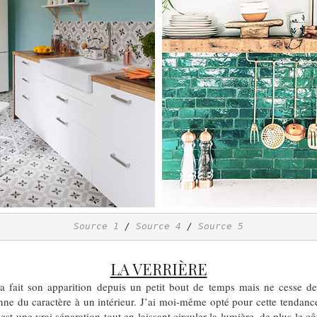
Source 1
 / 
Source 4
 / 
Source 5
LA VERRIÈRE
a fait son apparition depuis un petit bout de temps mais ne cesse de
donne du caractère à un intérieur. J’ai moi-même opté pour cette tendance
est une vrai séparation tout en laissant circuler la lumière, de plus le cô