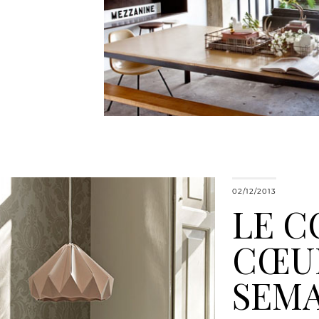
02/12/2013
LE C
CŒUR
SEMA