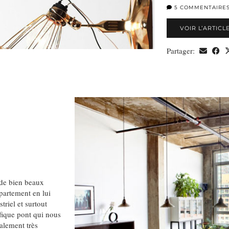
5 COMMENTAIRE
VOIR L’ARTICL
Partager:
 de bien beaux
partement en lui
triel et surtout
fique pont qui nous
alement très