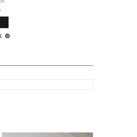
CO
S
E