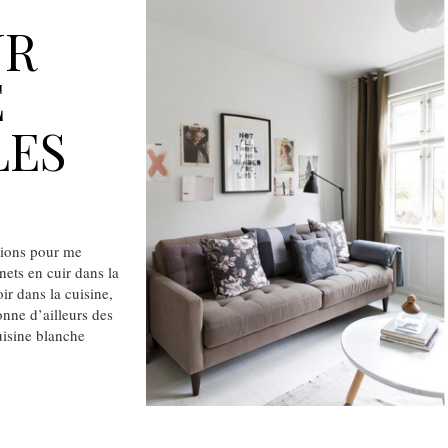
UR
E
LES
tions pour me
nets en cuir dans la
ir dans la cuisine,
onne d’ailleurs des
uisine blanche