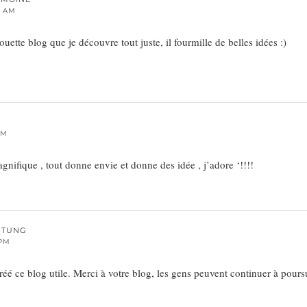
4 AM
ette blog que je découvre tout juste, il fourmille de belles idées :)
PM
gnifique , tout donne envie et donne des idée , j’adore ‘!!!!
 TUNG
 PM
réé ce blog utile. Merci à votre blog, les gens peuvent continuer à pours