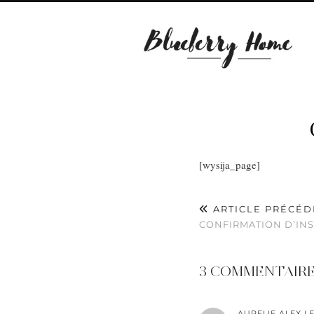
[wysija_page]
ARTICLE PRÉCÉD
CONFIRMATION D’INS
3 COMMENTAIR
AURELIE ALEX L