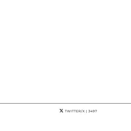
TWITTER/X
| 3497