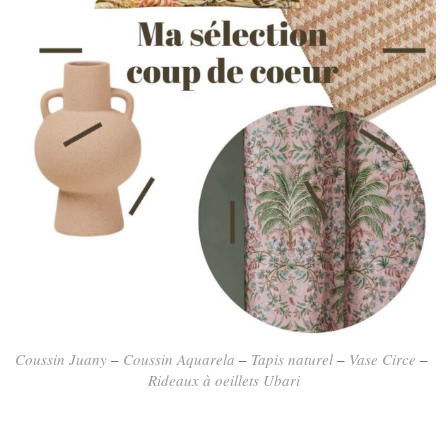
Coussin Juany
–
Coussin Aquarela
–
Tapis naturel
–
Vase Circe
–
Rideaux à oeillets Ubari