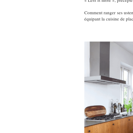
« Less is more », précepte
Comment ranger ses ustens
équipant la cuisine de pla