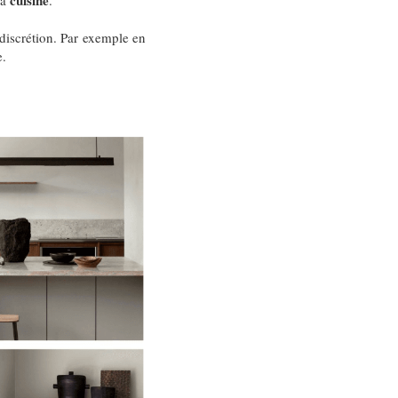
cuisine
sa
.
discrétion. Par exemple en
e.