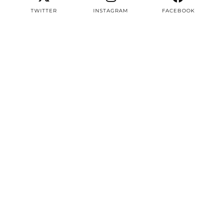
TWITTER
INSTAGRAM
FACEBOOK
PINTEREST
EMAIL
TWITTER/X
| 3497
INSTAGRAM
| 22604
FACEBOOK
| 8387
PINTEREST
| 2979