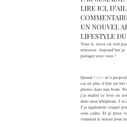
LIRE ICI, D’A
COMMENTAIRES
UN NOUVEL AR
LIFESTYLE D
Vous le savez on voit pass
retrouver. Aujourd’hui je
partager avec vous !
Quand
Cewe
m’a proposé d
car en plus d’être un bel 
photos dans une boite. Pour
j’ai réalisé ce livre en 
dans mon téléphone. J’ai c
J’ai également craqué pour
sous cadre. Et je peux vo
vraiment le détour pour un 