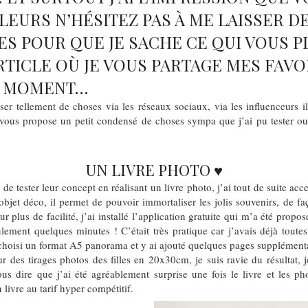
ILLEURS N’HÉSITEZ PAS À ME LAISSER D
 POUR QUE JE SACHE CE QUI VOUS PLA
TICLE OÙ JE VOUS PARTAGE MES FAVO
U MOMENT…
er tellement de choses via les réseaux sociaux, via les influenceurs il e
 vous propose un petit condensé de choses sympa que j’ai pu tester ou
UN LIVRE PHOTO ♥
e tester leur concept en réalisant un livre photo, j’ai tout de suite acce
objet déco, il permet de pouvoir immortaliser les jolis souvenirs, de f
 plus de facilité, j’ai installé l’application gratuite qui m’a été propos
seulement quelques minutes ! C’était très pratique car j’avais déjà tout
hoisi un format A5 panorama et y ai ajouté quelques pages supplémentair
 des tirages photos des filles en 20x30cm, je suis ravie du résultat, j
us dire que j’ai été agréablement surprise une fois le livre et les pho
livre au tarif hyper compétitif.