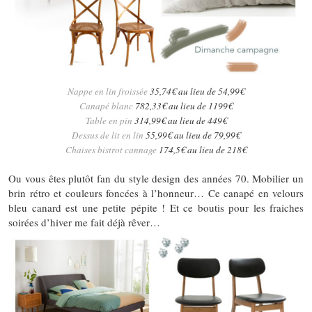
Nappe en lin froissée
35,74€ au lieu de 54,99€
Canapé blanc
782,33€ au lieu de 1199€
Table en pin
314,99€ au lieu de 449€
Dessus de lit en lin
55,99€ au lieu de 79,99€
Chaises bistrot cannage
174,5€ au lieu de 218€
Ou vous êtes plutôt fan du style design des années 70. Mobilier un
brin rétro et couleurs foncées à l’honneur… Ce canapé en velours
bleu canard est une petite pépite ! Et ce boutis pour les fraiches
soirées d’hiver me fait déjà rêver…