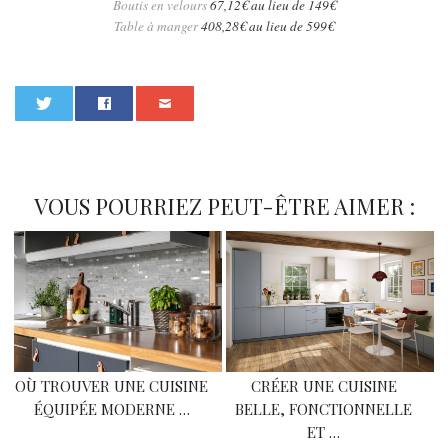
Boutis en velours
67,12€ au lieu de 149€
Table à manger
408,28€ au lieu de 599€
0
VOUS POURRIEZ PEUT-ÊTRE AIMER :
OÙ TROUVER UNE CUISINE
CRÉER UNE CUISINE
ÉQUIPÉE MODERNE …
BELLE, FONCTIONNELLE
ET …