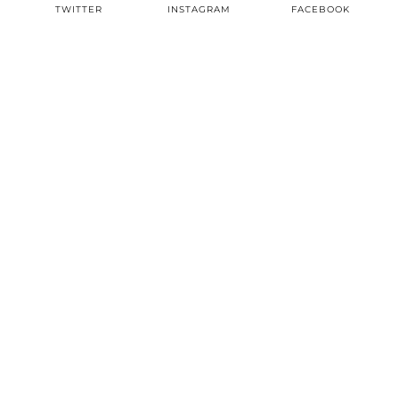
TWITTER
INSTAGRAM
FACEBOOK
PINTEREST
EMAIL
TWITTER/X
| 3497
INSTAGRAM
| 22604
FACEBOOK
| 8387
PINTEREST
| 2979