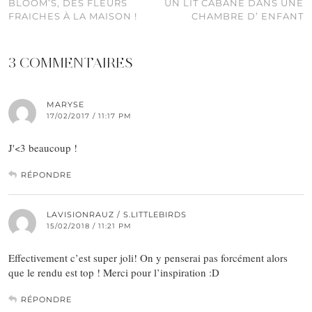
BLOOM’S, DES FLEURS
UN LIT CABANE DANS UNE
FRAICHES À LA MAISON !
CHAMBRE D’ ENFANT
3 COMMENTAIRES
MARYSE
17/02/2017 / 11:17 PM
J'<3 beaucoup !
RÉPONDRE
LAVISIONRAUZ / S.LITTLEBIRDS
15/02/2018 / 11:21 PM
Effectivement c’est super joli! On y penserai pas forcément alors
que le rendu est top ! Merci pour l’inspiration :D
RÉPONDRE